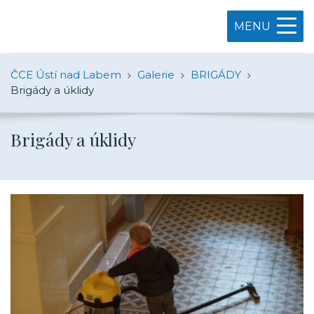
MENU
ČCE Ústí nad Labem
Galerie
BRIGÁDY
Brigády a úklidy
Brigády a úklidy