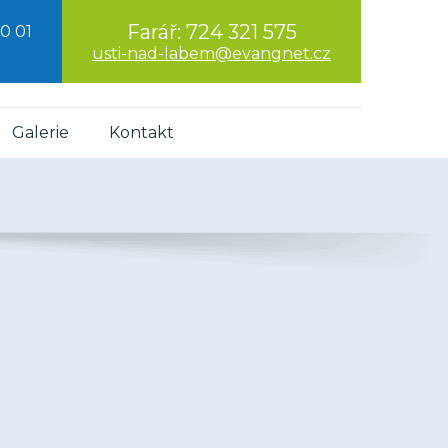
Farář:
724 321 575
0 01
usti-nad-labem@evangnet.cz
Galerie
Kontakt