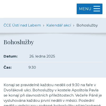
MENU
ČCE Ústí nad Labem
Kalendář akcí
Bohoslužby
Bohoslužby
Datum:
26. ledna 2025
Čas:
9:30
Konají se pravidelně každou neděli od 9:30 na faře v
Dvořákově ulici. Bohoslužby v kostele Apoštola Pavla
se konají při slavnostních příležitostech. Večeře Páně je
vysluhována každou první neděli v měsíci. Poslední
neděli v měsíci jsou rodinné bohoslužby přizpůsobené