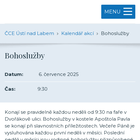
MENU
ČCE Ústí nad Labem
Kalendář akcí
Bohoslužby
Bohoslužby
Datum:
6. července 2025
Čas:
9:30
Konají se pravidelně každou neděli od 9:30 na faře v
Dvořákově ulici. Bohoslužby v kostele Apoštola Pavla
se konají při slavnostních příležitostech. Večeře Páně je
vysluhována každou první neděli v měsíci. Poslední
neděli v měsíci jsou rodinné bohoslužby přizpůsobené