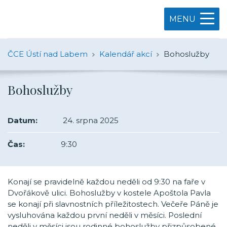
MENU
ČCE Ústí nad Labem
Kalendář akcí
Bohoslužby
Bohoslužby
Datum:
24. srpna 2025
Čas:
9:30
Konají se pravidelně každou neděli od 9:30 na faře v
Dvořákově ulici. Bohoslužby v kostele Apoštola Pavla
se konají při slavnostních příležitostech. Večeře Páně je
vysluhována každou první neděli v měsíci. Poslední
neděli v měsíci jsou rodinné bohoslužby přizpůsobené