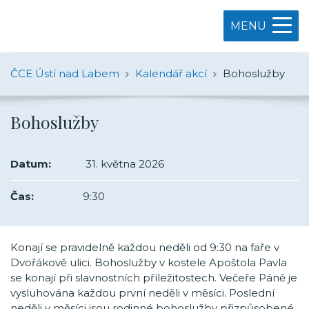
MENU
ČCE Ústí nad Labem
Kalendář akcí
Bohoslužby
Bohoslužby
Datum:
31. května 2026
Čas:
9:30
Konají se pravidelně každou neděli od 9:30 na faře v
Dvořákově ulici. Bohoslužby v kostele Apoštola Pavla
se konají při slavnostních příležitostech. Večeře Páně je
vysluhována každou první neděli v měsíci. Poslední
neděli v měsíci jsou rodinné bohoslužby přizpůsobené