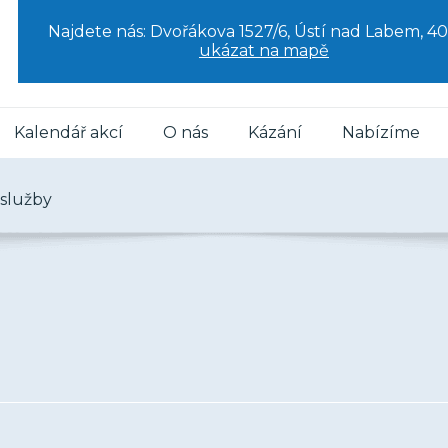
Najdete nás: Dvořákova 1527/6, Ústí nad Labem, 40
ukázat na mapě
Kalendář akcí
O nás
Kázání
Nabízíme
služby