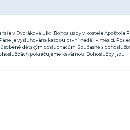
 faře v Dvořákově ulici. Bohoslužby v kostele Apoštola P
e Páně je vysluhována každou první neděli v měsíci. Posle
řizpůsobené dětským posluchačům. Současně s bohoslužb
 bohoslužbách pokračujeme kavárnou. Bohoslužby jsou