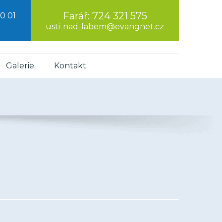
Farář:
724 321 575
0 01
usti-nad-labem@evangnet.cz
Galerie
Kontakt