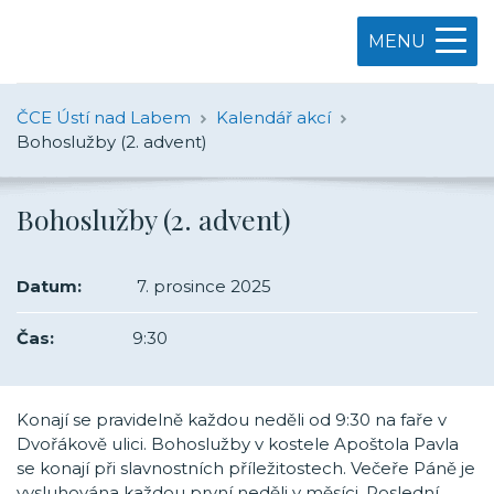
MENU
ČCE Ústí nad Labem
Kalendář akcí
Bohoslužby (2. advent)
Bohoslužby (2. advent)
Datum:
7. prosince 2025
Čas:
9:30
Konají se pravidelně každou neděli od 9:30 na faře v
Dvořákově ulici. Bohoslužby v kostele Apoštola Pavla
se konají při slavnostních příležitostech. Večeře Páně je
vysluhována každou první neděli v měsíci. Poslední