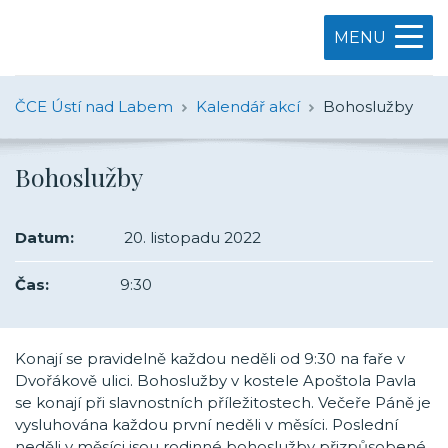
MENU
ČCE Ústí nad Labem
Kalendář akcí
Bohoslužby
Bohoslužby
Datum:
20. listopadu 2022
Čas:
9:30
Konají se pravidelně každou neděli od 9:30 na faře v
Dvořákově ulici. Bohoslužby v kostele Apoštola Pavla
se konají při slavnostních příležitostech. Večeře Páně je
vysluhována každou první neděli v měsíci. Poslední
neděli v měsíci jsou rodinné bohoslužby přizpůsobené