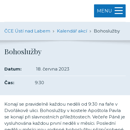
MENU
ČCE Ústí nad Labem
Kalendář akcí
Bohoslužby
Bohoslužby
Datum:
18. června 2023
Čas:
9:30
Konají se pravidelně každou neděli od 9:30 na faře v
Dvořákově ulici. Bohoslužby v kostele Apoštola Pavla
se konají při slavnostních příležitostech. Večeře Páně je
vysluhována každou první neděli v měsíci. Poslední
neděli v měsíci jsou rodinné bohoslužby přizpůsobené