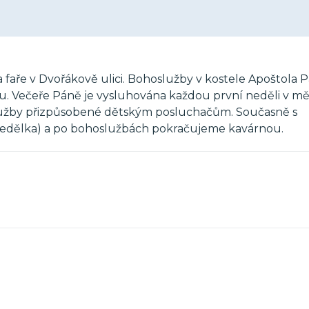
 faře v Dvořákově ulici. Bohoslužby v kostele Apoštola P
u. Večeře Páně je vysluhována každou první neděli v měs
služby přizpůsobené dětským posluchačům. Současně s
nedělka) a po bohoslužbách pokračujeme kavárnou.