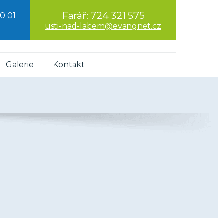
Farář:
724 321 575
0 01
usti-nad-labem@evangnet.cz
Galerie
Kontakt