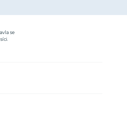
avla se
íci.