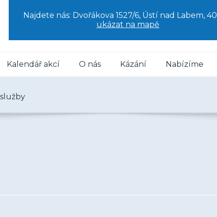
Najdete nás: Dvořákova 1527/6, Ústí nad Labem, 40
ukázat na mapě
Kalendář akcí
O nás
Kázání
Nabízíme
služby