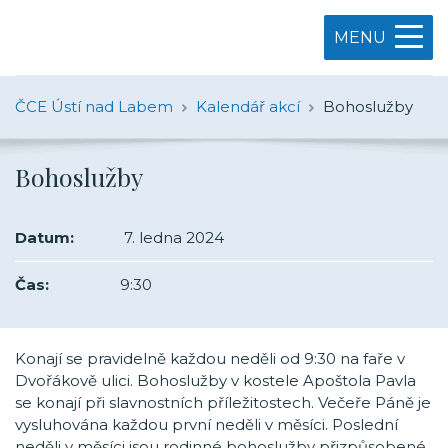
MENU
ČCE Ústí nad Labem
Kalendář akcí
Bohoslužby
Bohoslužby
Datum:
7. ledna 2024
Čas:
9:30
Konají se pravidelně každou neděli od 9:30 na faře v
Dvořákově ulici. Bohoslužby v kostele Apoštola Pavla
se konají při slavnostních příležitostech. Večeře Páně je
vysluhována každou první neděli v měsíci. Poslední
neděli v měsíci jsou rodinné bohoslužby přizpůsobené