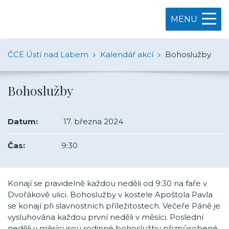
MENU
ČCE Ústí nad Labem
Kalendář akcí
Bohoslužby
Bohoslužby
Datum:
17. března 2024
Čas:
9:30
Konají se pravidelně každou neděli od 9:30 na faře v
Dvořákově ulici. Bohoslužby v kostele Apoštola Pavla
se konají při slavnostních příležitostech. Večeře Páně je
vysluhována každou první neděli v měsíci. Poslední
neděli v měsíci jsou rodinné bohoslužby přizpůsobené