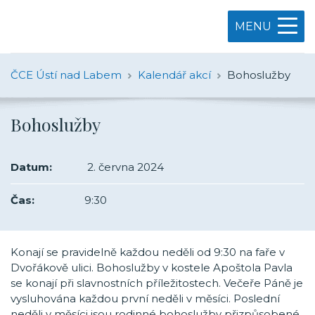
MENU
ČCE Ústí nad Labem
Kalendář akcí
Bohoslužby
Bohoslužby
Datum:
2. června 2024
Čas:
9:30
Konají se pravidelně každou neděli od 9:30 na faře v
Dvořákově ulici. Bohoslužby v kostele Apoštola Pavla
se konají při slavnostních příležitostech. Večeře Páně je
vysluhována každou první neděli v měsíci. Poslední
neděli v měsíci jsou rodinné bohoslužby přizpůsobené