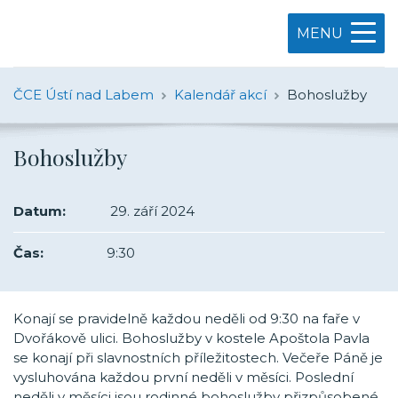
MENU
ČCE Ústí nad Labem
Kalendář akcí
Bohoslužby
Bohoslužby
Datum:
29. září 2024
Čas:
9:30
Konají se pravidelně každou neděli od 9:30 na faře v
Dvořákově ulici. Bohoslužby v kostele Apoštola Pavla
se konají při slavnostních příležitostech. Večeře Páně je
vysluhována každou první neděli v měsíci. Poslední
neděli v měsíci jsou rodinné bohoslužby přizpůsobené