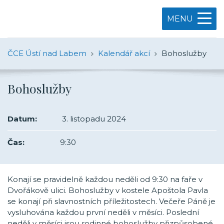
MENU
ČCE Ústí nad Labem
Kalendář akcí
Bohoslužby
Bohoslužby
Datum:
3. listopadu 2024
Čas:
9:30
Konají se pravidelně každou neděli od 9:30 na faře v
Dvořákově ulici. Bohoslužby v kostele Apoštola Pavla
se konají při slavnostních příležitostech. Večeře Páně je
vysluhována každou první neděli v měsíci. Poslední
neděli v měsíci jsou rodinné bohoslužby přizpůsobené