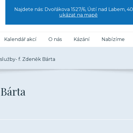
Najdete nás: Dvořákova 1527/6, Ústí nad Labem, 40
ukázat na mapě
Kalendář akcí
O nás
Kázání
Nabízíme
lužby- f. Zdeněk Bárta
 Bárta