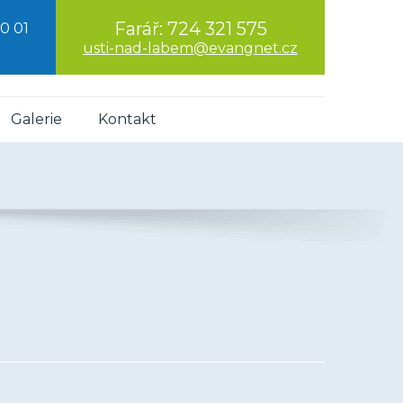
Farář:
724 321 575
0 01
usti-nad-labem@evangnet.cz
Galerie
Kontakt