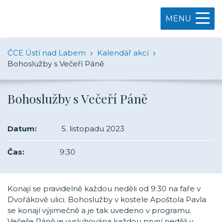
MENU
ČCE Ústí nad Labem
Kalendář akcí
Bohoslužby s Večeří Páně
Bohoslužby s Večeří Páně
Datum:
5. listopadu 2023
Čas:
9:30
Konají se pravidelně každou neděli od 9:30 na faře v
Dvořákově ulici. Bohoslužby v kostele Apoštola Pavla
se konají výjimečně a je tak uvedeno v programu.
Večeře Páně je vysluhována každou první neděli v