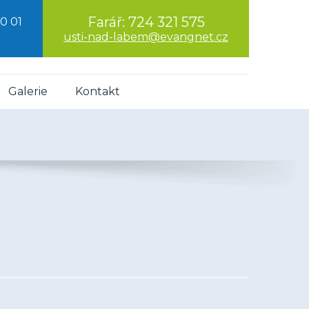
Farář:
724 321 575
0 01
usti-nad-labem@evangnet.cz
Galerie
Kontakt