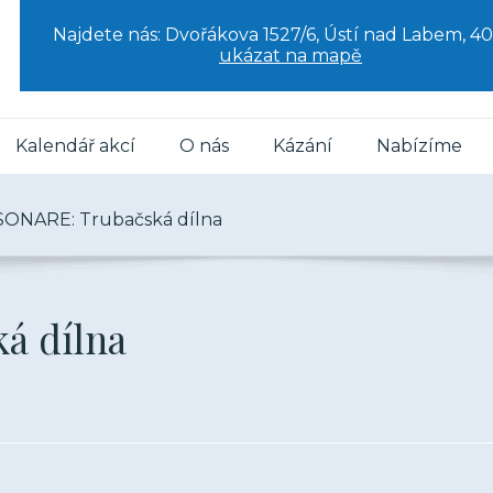
Najdete nás: Dvořákova 1527/6, Ústí nad Labem, 40
ukázat na mapě
Kalendář akcí
O nás
Kázání
Nabízíme
ONARE: Trubačská dílna
á dílna