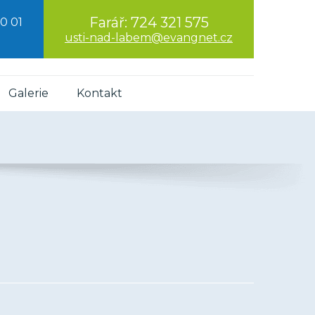
Farář:
724 321 575
0 01
usti-nad-labem@evangnet.cz
Galerie
Kontakt