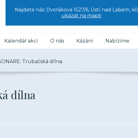
Najdete nás: Dvořákova 1527/6, Ústí nad Labem, 40
ukázat na mapě
Kalendář akcí
O nás
Kázání
Nabízíme
ONARE: Trubačská dílna
á dílna