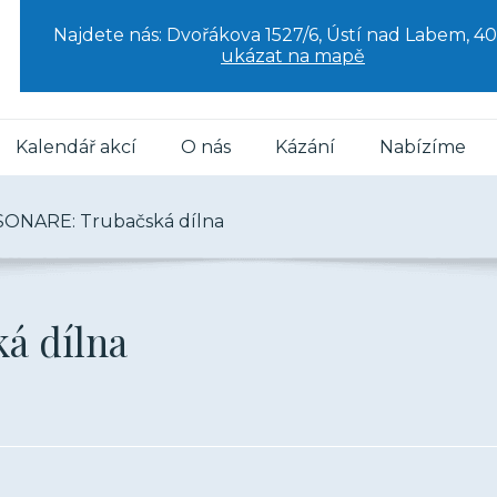
Najdete nás: Dvořákova 1527/6, Ústí nad Labem, 40
ukázat na mapě
Kalendář akcí
O nás
Kázání
Nabízíme
ONARE: Trubačská dílna
á dílna