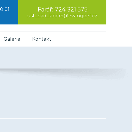
Farář:
724 321 575
0 01
usti-nad-labem@evangnet.cz
Galerie
Kontakt