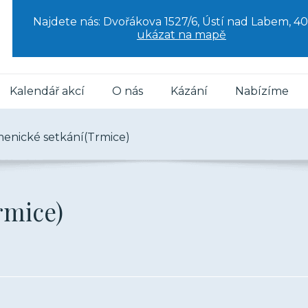
Najdete nás: Dvořákova 1527/6, Ústí nad Labem, 40
ukázat na mapě
Kalendář akcí
O nás
Kázání
Nabízíme
enické setkání(Trmice)
rmice)