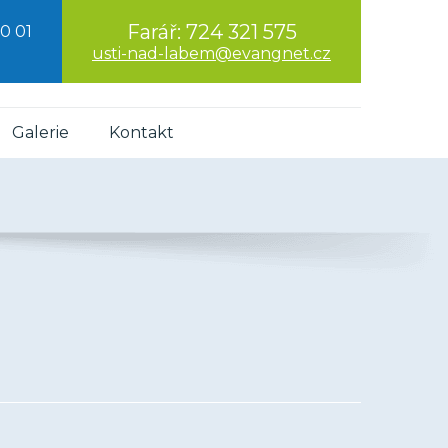
Farář:
724 321 575
0 01
usti-nad-labem@evangnet.cz
Galerie
Kontakt