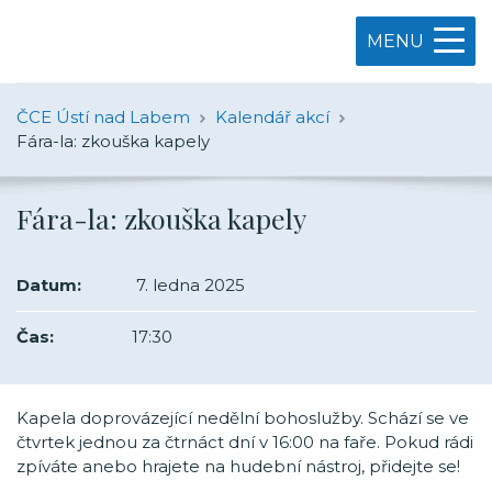
MENU
ČCE Ústí nad Labem
Kalendář akcí
Fára-la: zkouška kapely
Fára-la: zkouška kapely
Datum:
7. ledna 2025
Čas:
17:30
Kapela doprovázející nedělní bohoslužby. Schází se ve
čtvrtek jednou za čtrnáct dní v 16:00 na faře. Pokud rádi
zpíváte anebo hrajete na hudební nástroj, přidejte se!