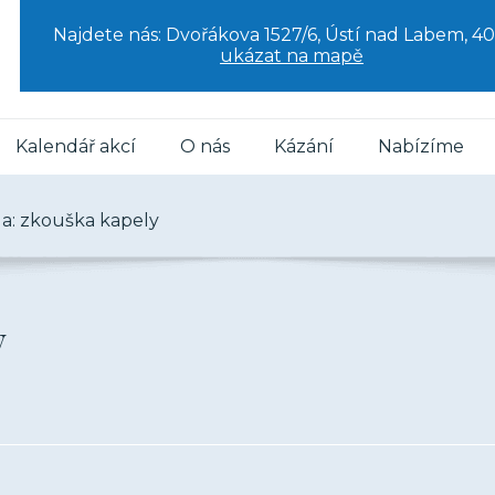
Najdete nás: Dvořákova 1527/6, Ústí nad Labem, 40
ukázat na mapě
Kalendář akcí
O nás
Kázání
Nabízíme
la: zkouška kapely
y