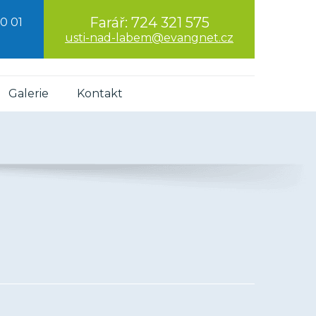
Farář:
724 321 575
0 01
usti-nad-labem@evangnet.cz
Galerie
Kontakt