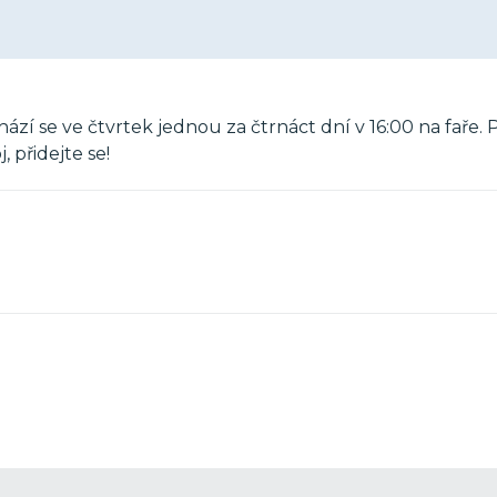
ází se ve čtvrtek jednou za čtrnáct dní v 16:00 na faře.
 přidejte se!