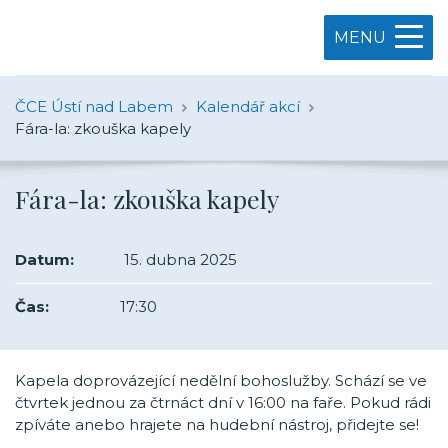
MENU
ČCE Ústí nad Labem
Kalendář akcí
Fára-la: zkouška kapely
Fára-la: zkouška kapely
Datum:
15. dubna 2025
Čas:
17:30
Kapela doprovázející nedělní bohoslužby. Schází se ve
čtvrtek jednou za čtrnáct dní v 16:00 na faře. Pokud rádi
zpíváte anebo hrajete na hudební nástroj, přidejte se!