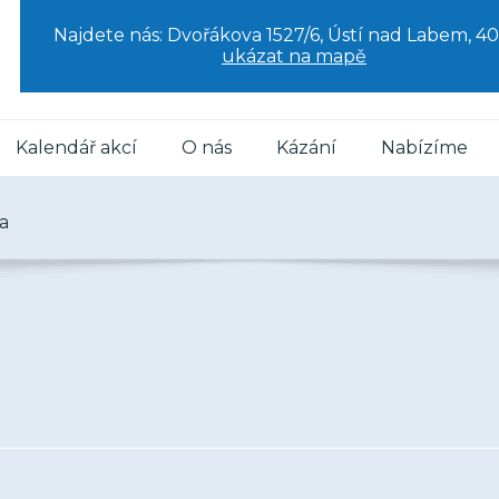
Najdete nás: Dvořákova 1527/6, Ústí nad Labem, 40
ukázat na mapě
Kalendář akcí
O nás
Kázání
Nabízíme
la