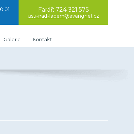
Farář:
724 321 575
0 01
usti-nad-labem@evangnet.cz
Galerie
Kontakt