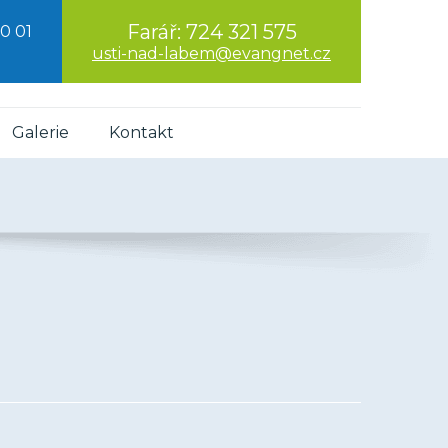
Farář:
724 321 575
0 01
usti-nad-labem@evangnet.cz
Galerie
Kontakt