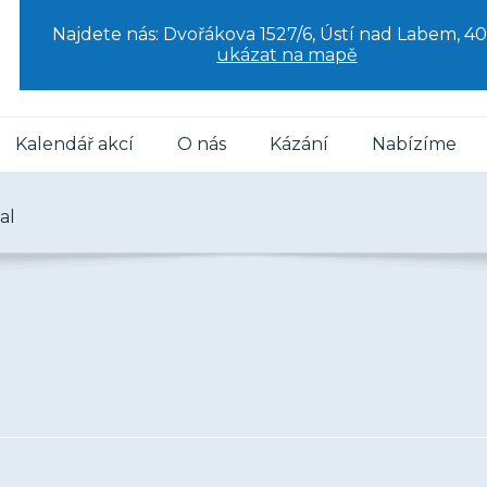
Najdete nás: Dvořákova 1527/6, Ústí nad Labem, 40
ukázat na mapě
Kalendář akcí
O nás
Kázání
Nabízíme
al