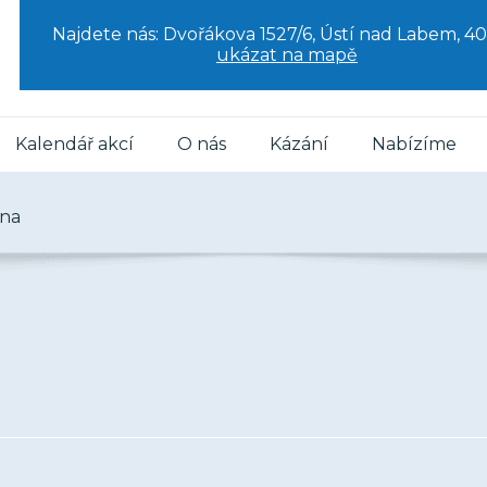
Najdete nás: Dvořákova 1527/6, Ústí nad Labem, 40
ukázat na mapě
Kalendář akcí
O nás
Kázání
Nabízíme
rna