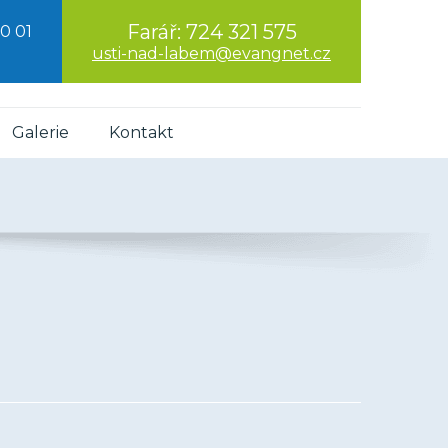
Farář:
724 321 575
0 01
usti-nad-labem@evangnet.cz
Galerie
Kontakt