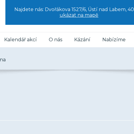
Najdete nás: Dvořákova 1527/6, Ústí nad Labem, 40
ukázat na mapě
Kalendář akcí
O nás
Kázání
Nabízíme
rna