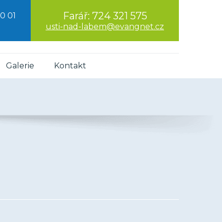
Farář:
724 321 575
0 01
usti-nad-labem@evangnet.cz
Galerie
Kontakt