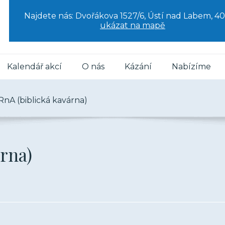
Najdete nás: Dvořákova 1527/6, Ústí nad Labem, 40
ukázat na mapě
Kalendář akcí
O nás
Kázání
Nabízíme
nA (biblická kavárna)
rna)