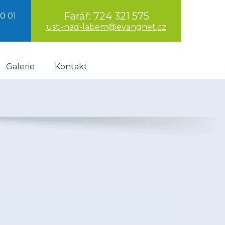
Farář:
724 321 575
0 01
usti-nad-labem@evangnet.cz
Galerie
Kontakt