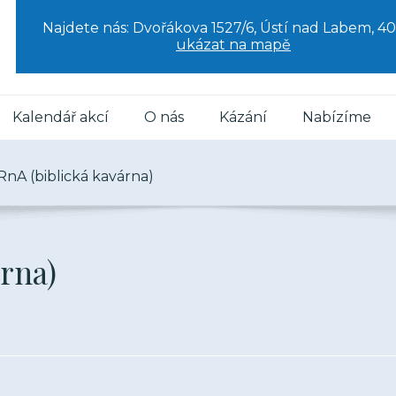
Najdete nás: Dvořákova 1527/6, Ústí nad Labem, 40
ukázat na mapě
Kalendář akcí
O nás
Kázání
Nabízíme
nA (biblická kavárna)
rna)