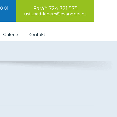
Farář:
724 321 575
0 01
usti-nad-labem@evangnet.cz
Galerie
Kontakt