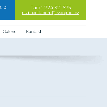
Farář:
724 321 575
0 01
usti-nad-labem@evangnet.cz
Galerie
Kontakt