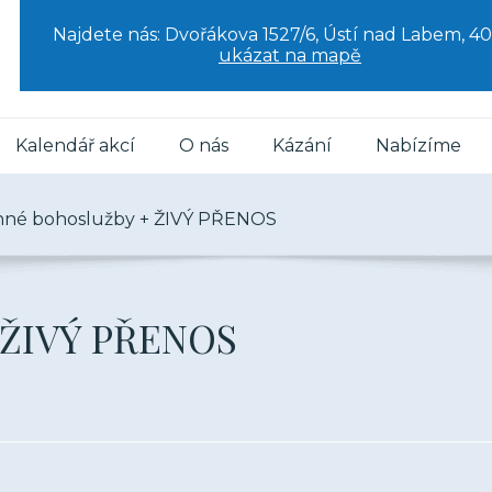
Najdete nás: Dvořákova 1527/6, Ústí nad Labem, 40
ukázat na mapě
Kalendář akcí
O nás
Kázání
Nabízíme
nné bohoslužby + ŽIVÝ PŘENOS
 ŽIVÝ PŘENOS