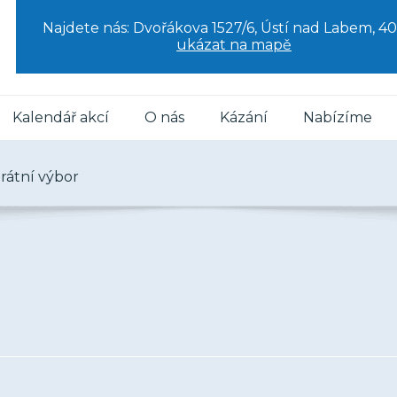
Najdete nás: Dvořákova 1527/6, Ústí nad Labem, 40
ukázat na mapě
Kalendář akcí
O nás
Kázání
Nabízíme
rátní výbor