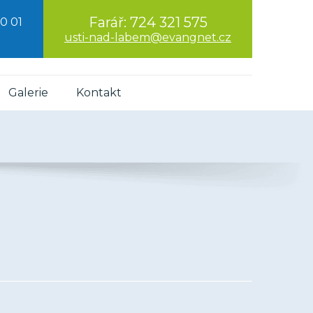
Farář:
724 321 575
0 01
usti-nad-labem@evangnet.cz
Galerie
Kontakt