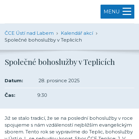
MENU
ČCE Ústí nad Labem
Kalendář akcí
Společné bohoslužby v Teplicích
Společné bohoslužby v Teplicích
Datum:
28. prosince 2025
Čas:
9:30
Již se stalo tradicí, že se na poslední bohoslužby v roce
spojujeme s nám vzdáleností nejbližším evangelickým
sborem. Tento rok se vypravíme do Teplic, bohoslužby
v Ústí n. L. se nebudou konat. Sbor ČCE Teplice: J. V.