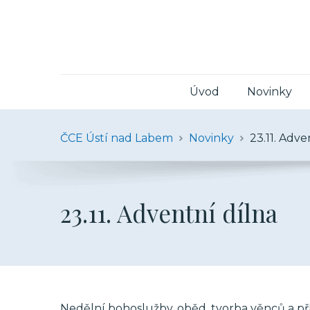
Úvod
Novinky
ČCE Ústí nad Labem
Novinky
23.11. Adve
23.11. Adventní dílna
Nedělní bohoslužby, oběd, tvorba věnců a př