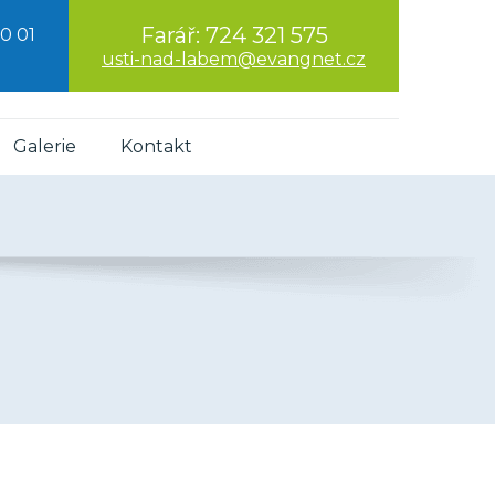
Farář:
724 321 575
0 01
usti-nad-labem@evangnet.cz
Galerie
Kontakt