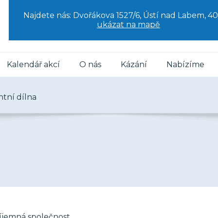
Najdete nás: Dvořákova 1527/6, Ústí nad Labem, 40
ukázat na mapě
Kalendář akcí
O nás
Kázání
Nabízíme
ntní dílna
íjemná společnost.