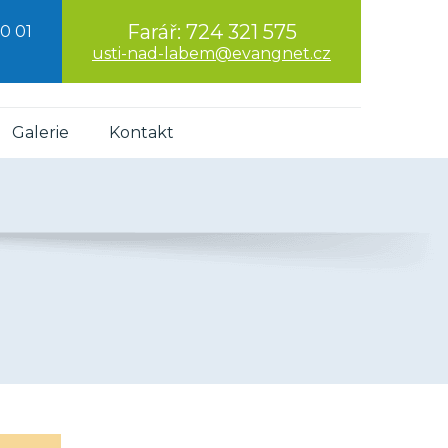
Farář:
724 321 575
0 01
usti-nad-labem@evangnet.cz
Galerie
Kontakt