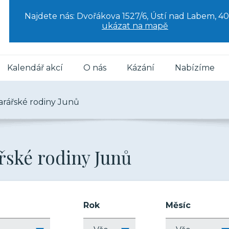
Najdete nás: Dvořákova 1527/6, Ústí nad Labem, 40
ukázat na mapě
Kalendář akcí
O nás
Kázání
Nabízíme
arářské rodiny Junů
ářské rodiny Junů
Rok
Měsíc