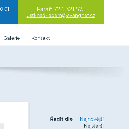
Farář:
724 321 575
0 01
usti-nad-labem@evangnet.cz
Galerie
Kontakt
Řadit dle
Nejnovější
Nejstarší