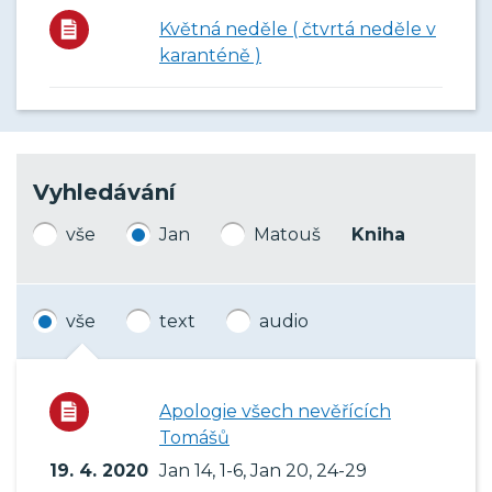
Květná neděle ( čtvrtá neděle v
karanténě )
Vyhledávání
vše
Jan
Matouš
Kniha
vše
text
audio
Apologie všech nevěřících
Tomášů
19. 4. 2020
Jan 14, 1-6, Jan 20, 24-29