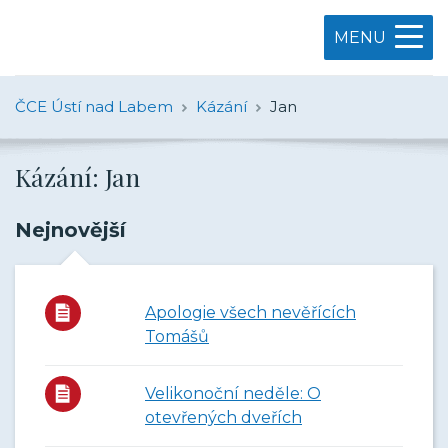
MENU
ČCE Ústí nad Labem
Kázání
Jan
Kázání: Jan
Nejnovější
Apologie všech nevěřících
Tomášů
Velikonoční neděle: O
otevřených dveřích