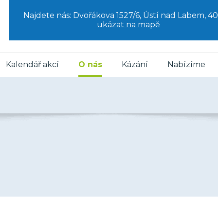
Najdete nás: Dvořákova 1527/6, Ústí nad Labem, 40
ukázat na mapě
Kalendář akcí
O nás
Kázání
Nabízíme