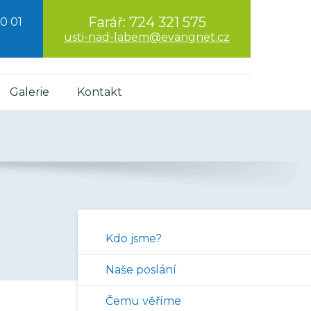
Farář:
724 321 575
0 01
usti-nad-labem@evangnet.cz
Galerie
Kontakt
Kdo jsme?
Naše poslání
Čemu věříme