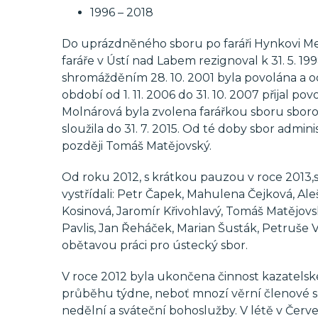
1996 – 2018
Do uprázdněného sboru po faráři Hynkovi Merto
faráře v Ústí nad Labem rezignoval k 31. 5. 19
shromážděním 28. 10. 2001 byla povolána a od 
období od 1. 11. 2006 do 31. 10. 2007 přijal po
Molnárová byla zvolena farářkou sboru sboro
sloužila do 31. 7. 2015. Od té doby sbor admi
později Tomáš Matějovský.
Od roku 2012, s krátkou pauzou v roce 2013,st
vystřídali: Petr Čapek, Mahulena Čejková, Al
Kosinová, Jaromír Křivohlavý, Tomáš Matějo
Pavlis, Jan Řeháček, Marian Šusták, Petruše V
obětavou práci pro ústecký sbor.
V roce 2012 byla ukončena činnost kazatelské
průběhu týdne, neboť mnozí věrní členové sbo
nedělní a sváteční bohoslužby. V létě v Červ