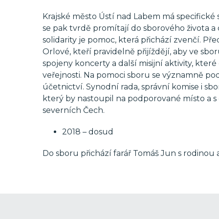
Krajské město Ústí nad Labem má specifické s
se pak tvrdě promítají do sborového života 
solidarity je pomoc, která přichází zvenčí. Př
Orlové, kteří pravidelně přijíždějí, aby ve sbo
spojeny koncerty a další misijní aktivity, kt
veřejnosti. Na pomoci sboru se významně podíl
účetnictví. Synodní rada, správní komise i s
který by nastoupil na podporované místo a s 
severních Čech.
2018 – dosud
Do sboru přichází farář Tomáš Jun s rodinou a