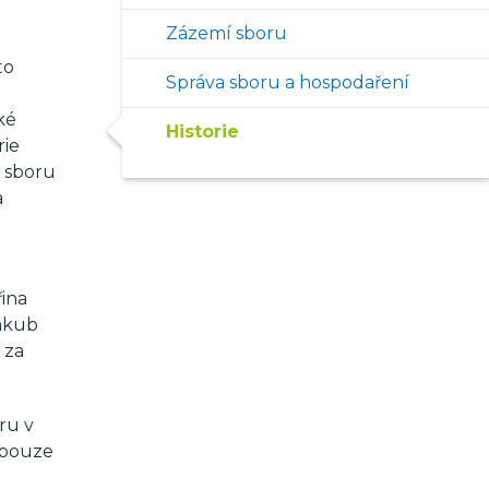
Zázemí sboru
to
Správa sboru a hospodaření
ké
Historie
rie
e sboru
a
řina
Jakub
 za
ru v
y pouze