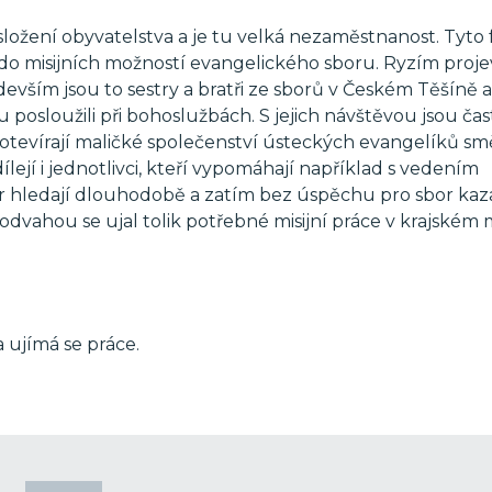
ložení obyvatelstva a je tu velká nezaměstnanost. Tyto 
a do misijních možností evangelického sboru. Ryzím proj
edevším jsou to sestry a bratři ze sborů v Českém Těšíně a
ru posloužili při bohoslužbách. S jejich návštěvou jsou čas
eré otevírají maličké společenství ústeckých evangelíků s
ejí i jednotlivci, kteří vypomáhají například s vedením
bor hledají dlouhodobě a zatím bez úspěchu pro sbor kaz
odvahou se ujal tolik potřebné misijní práce v krajském
 ujímá se práce.