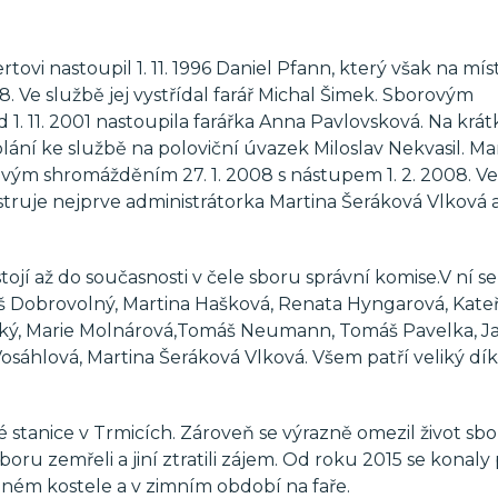
vi nastoupil 1. 11. 1996 Daniel Pfann, který však na mís
98. Ve službě jej vystřídal farář Michal Šimek. Sborovým
1. 11. 2001 nastoupila farářka Anna Pavlovsková. Na krát
volání ke službě na poloviční úvazek Miloslav Nekvasil. Ma
vým shromážděním 27. 1. 2008 s nástupem 1. 2. 2008. V
nistruje nejprve administrátorka Martina Šeráková Vlková 
ojí až do současnosti v čele sboru správní komise.V ní se
eš Dobrovolný, Martina Hašková, Renata Hyngarová, Kate
vský, Marie Molnárová,Tomáš Neumann, Tomáš Pavelka, 
osáhlová, Martina Šeráková Vlková. Všem patří veliký dík
 stanice v Trmicích. Zároveň se výrazně omezil život sbo
ru zemřeli a jiní ztratili zájem. Od roku 2015 se konal
eném kostele a v zimním období na faře.