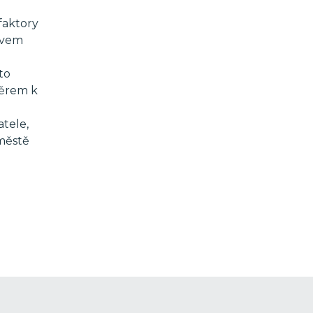
faktory
evem
to
měrem k
atele,
 městě